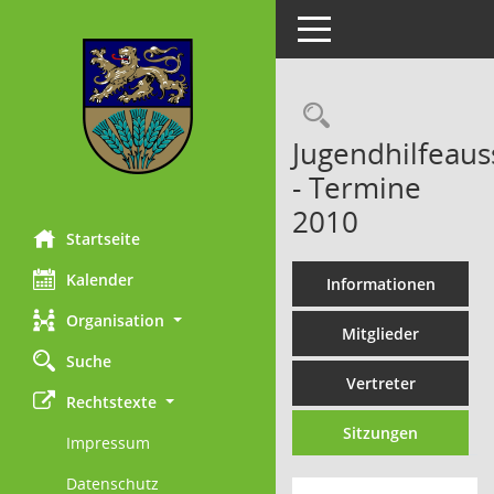
Toggle navigation
Rechercheau
Jugendhilfeaus
- Termine
2010
Startseite
Kalender
Informationen
Organisation
Mitglieder
Suche
Vertreter
Rechtstexte
Sitzungen
Impressum
Datenschutz