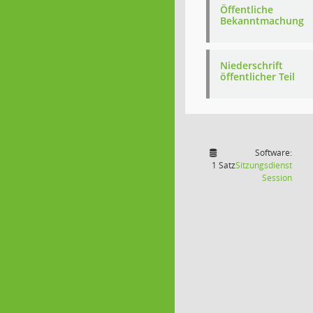
Öffentliche
Bekanntmachung
Niederschrift
öffentlicher Teil
Software:
1 Satz
Sitzungsdienst
(Wird
Session