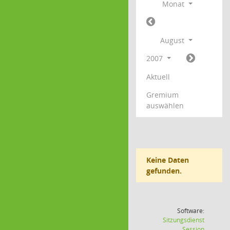
Monat
August
2007
Aktuell
Gremium
auswählen
Keine Daten
gefunden.
Software:
Sitzungsdienst
(Wird in
Session