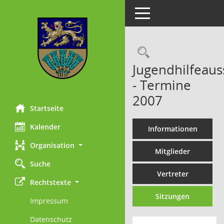
Toggle navigation
Rechercheau
Jugendhilfeaus
- Termine
2007
Startseite
Kalender
Informationen
Organisation
Mitglieder
Suche
Vertreter
Rechtstexte
Sitzungen
Impressum
Datenschutz