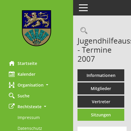
Toggle navigation
Rechercheau
Jugendhilfeaus
- Termine
2007
Startseite
Kalender
Informationen
Organisation
Mitglieder
Suche
Vertreter
Rechtstexte
Sitzungen
Impressum
Datenschutz