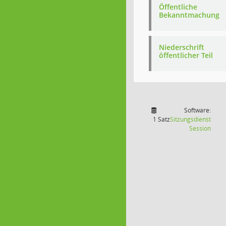
Öffentliche
Bekanntmachung
Niederschrift
öffentlicher Teil
Software:
1 Satz
Sitzungsdienst
(Wird
Session