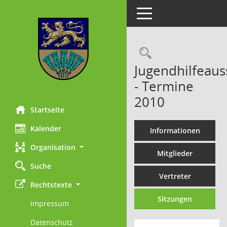
Toggle navigation
Rechercheau
Jugendhilfeaus
- Termine
2010
Startseite
Kalender
Informationen
Organisation
Mitglieder
Suche
Vertreter
Rechtstexte
Sitzungen
Impressum
Datenschutz