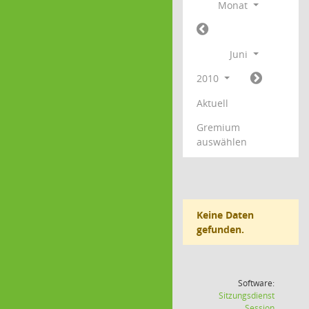
Monat
Juni
2010
Aktuell
Gremium
auswählen
Keine Daten
gefunden.
Software:
Sitzungsdienst
(Wird in
Session