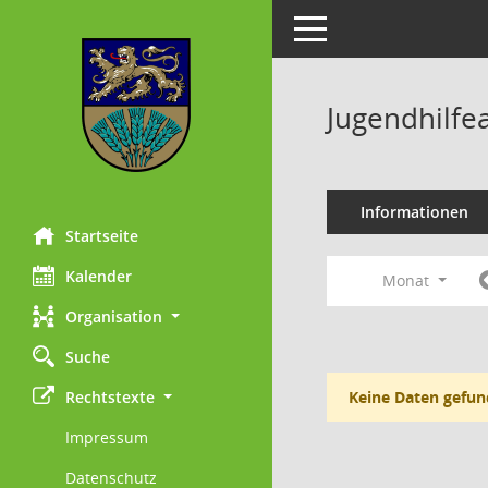
Toggle navigation
Jugendhilfe
Informationen
Startseite
Kalender
Monat
Organisation
Suche
Rechtstexte
Keine Daten gefun
Impressum
Datenschutz