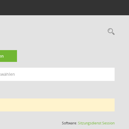
Rec
en
swählen
(Wird in
Software:
Sitzungsdienst
Session