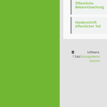
Öffentliche
Bekanntmachung
Niederschrift
öffentlicher Teil
Software:
1 Satz
Sitzungsdienst
(Wird
Session