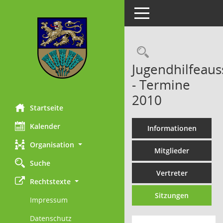
Toggle navigation
Rechercheau
Jugendhilfeaus
- Termine
2010
Startseite
Kalender
Informationen
Organisation
Mitglieder
Suche
Vertreter
Rechtstexte
Sitzungen
Impressum
Datenschutz