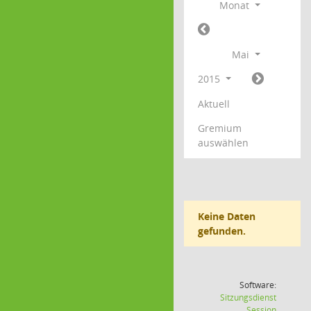
Monat
Mai
2015
Aktuell
Gremium
auswählen
Keine Daten
gefunden.
Software:
Sitzungsdienst
(Wird in
Session