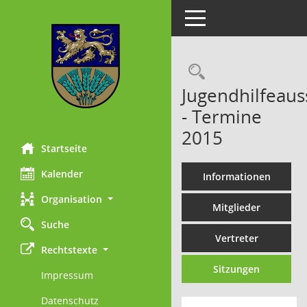
Toggle navigation
Rechercheau
Jugendhilfeaus
- Termine
2015
Startseite
Kalender
Informationen
Organisation
Mitglieder
Suche
Vertreter
Rechtstexte
Sitzungen
Impressum
Datenschutz