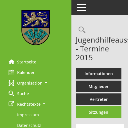
Toggle navigation
Rechercheau
Jugendhilfeaus
- Termine
2015
Startseite
Kalender
Informationen
Organisation
Mitglieder
Suche
Vertreter
Rechtstexte
Sitzungen
Impressum
Datenschutz