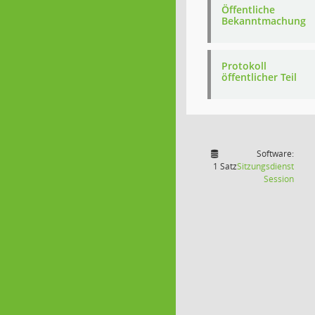
Öffentliche
Bekanntmachung
Protokoll
öffentlicher Teil
Software:
1 Satz
Sitzungsdienst
(Wird
Session