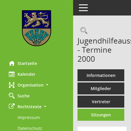
Toggle navigation
Rechercheau
Jugendhilfeaus
- Termine
2000
Startseite
Kalender
Informationen
Organisation
Mitglieder
Suche
Vertreter
Rechtstexte
Sitzungen
Impressum
Datenschutz