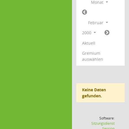
Monat
Februar
2000
Aktuell
Gremium
auswählen
Keine Daten
gefunden.
Software:
Sitzungsdienst
(Wird in
Session