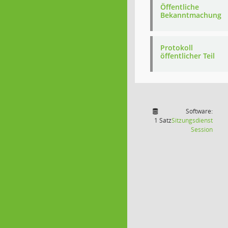
Öffentliche
Bekanntmachung
Protokoll
öffentlicher Teil
Software:
1 Satz
Sitzungsdienst
(Wird
Session