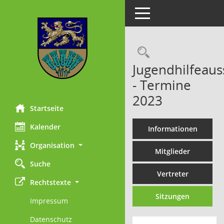
Toggle navigation
Rechercheau
Jugendhilfeaus
- Termine
2023
Startseite
Kalender
Informationen
Organisation
Mitglieder
Suche
Vertreter
Rechtstexte
Sitzungen
Impressum
Datenschutz