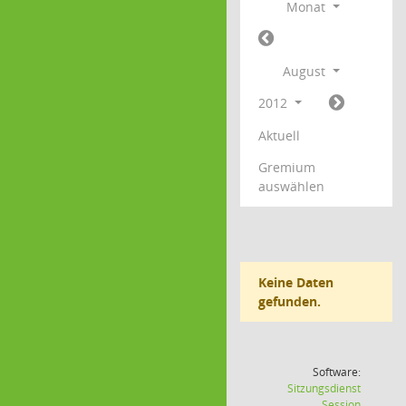
Monat
August
2012
Aktuell
Gremium
auswählen
Keine Daten
gefunden.
Software:
Sitzungsdienst
(Wird in
Session