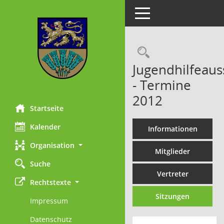
Toggle navigation
Rechercheau
Jugendhilfeaus
- Termine
2012
Startseite
Kalender
Informationen
Organisation
Mitglieder
Suche
Vertreter
Rechtstexte
Sitzungen
Impressum
Datenschutz