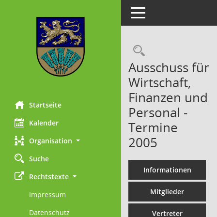
Toggle navigation
Rechercheau
Ausschuss für
Wirtschaft,
Finanzen und
Startseite
Personal -
Kalender
Termine
2005
Organisation
Suche
Informationen
Rechtstexte
Mitglieder
Impressum
Datenschutz
Vertreter