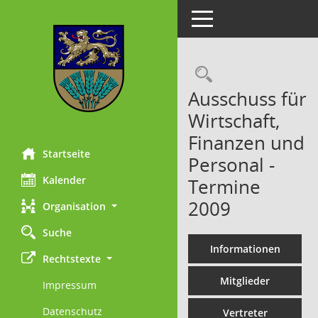
Toggle navigation
Rechercheau
Ausschuss für
Wirtschaft,
Finanzen und
Startseite
Personal -
Kalender
Termine
2009
Organisation
Suche
Informationen
Rechtstexte
Mitglieder
Impressum
Datenschutz
Vertreter