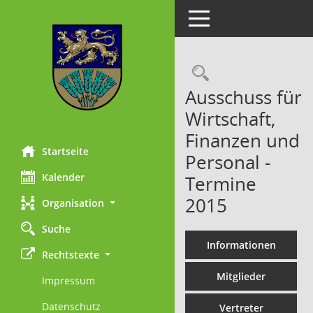
Toggle navigation
Rechercheau
Ausschuss für
Wirtschaft,
Finanzen und
Startseite
Personal -
Kalender
Termine
2015
Organisation
Suche
Informationen
Rechtstexte
Mitglieder
Impressum
Datenschutz
Vertreter