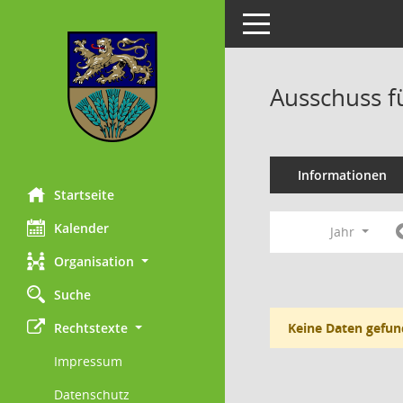
Toggle navigation
Ausschuss f
Informationen
Startseite
Kalender
Jahr
Organisation
Suche
Rechtstexte
Keine Daten gefun
Impressum
Datenschutz