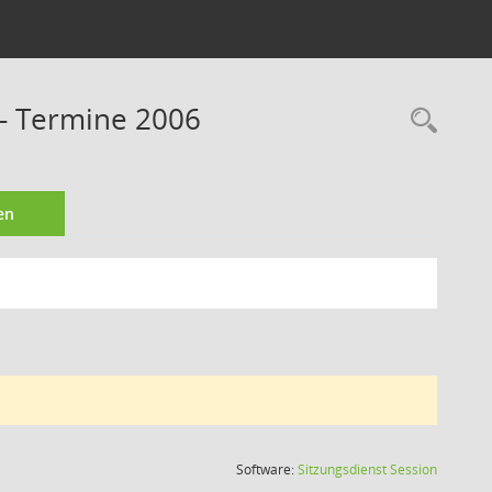
 - Termine 2006
Rec
en
(Wird in
Software:
Sitzungsdienst
Session