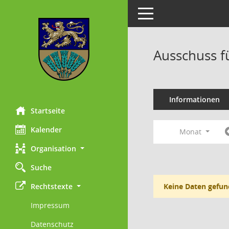
Toggle navigation
Ausschuss f
Informationen
Startseite
Kalender
Monat
Organisation
Suche
Rechtstexte
Keine Daten gefun
Impressum
Datenschutz