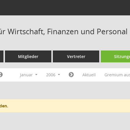
ür Wirtschaft, Finanzen und Personal
Mitglieder
Vertreter
Sitzung
Januar
2006
Aktuell
Gremium au
den.