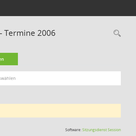
 - Termine 2006
Rec
en
swählen
(Wird in
Software:
Sitzungsdienst
Session