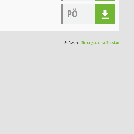
PÖ
(Wird in
Software:
Sitzungsdienst
Session