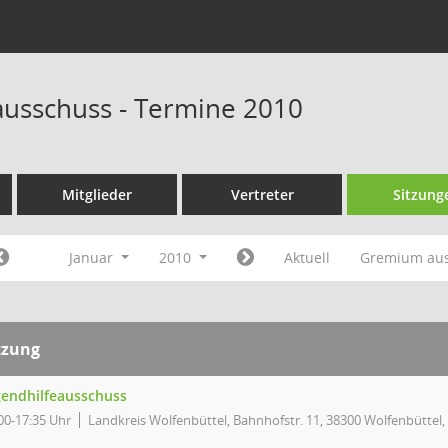
ausschuss - Termine 2010
Mitglieder
Vertreter
Sitzung
Januar
2010
Aktuell
Gremium au
tzung
gendhilfeausschuss
00-17:35 Uhr
Landkreis Wolfenbüttel, Bahnhofstr. 11, 38300 Wolfenbüttel,