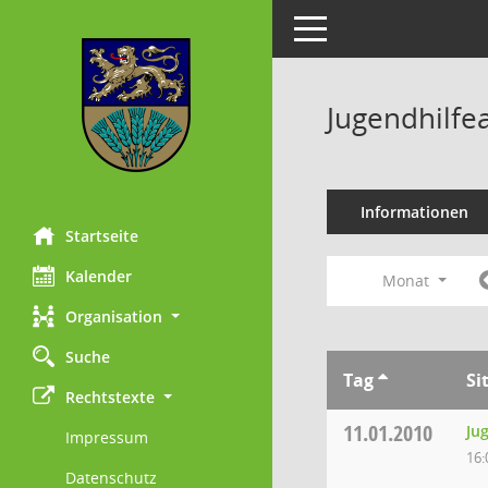
Toggle navigation
Jugendhilfe
Informationen
Startseite
Kalender
Monat
Organisation
Suche
Tag
Si
Rechtstexte
11.01.2010
Ju
Impressum
16:
Datenschutz