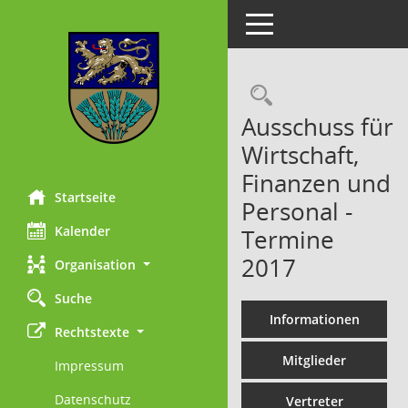
Toggle navigation
Rechercheau
Ausschuss für
Wirtschaft,
Finanzen und
Startseite
Personal -
Kalender
Termine
2017
Organisation
Suche
Informationen
Rechtstexte
Mitglieder
Impressum
Datenschutz
Vertreter