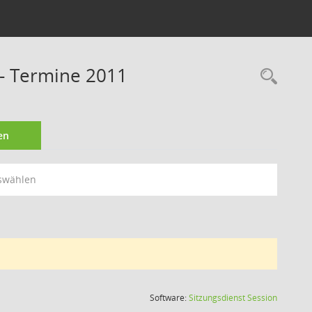
 - Termine 2011
Rec
en
swählen
(Wird in
Software:
Sitzungsdienst
Session