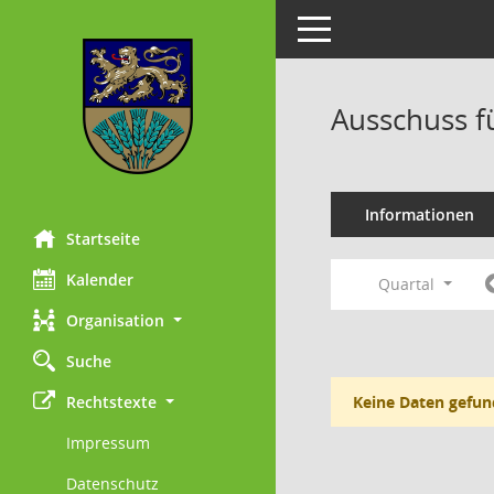
Toggle navigation
Ausschuss f
Informationen
Startseite
Kalender
Quartal
Organisation
Suche
Rechtstexte
Keine Daten gefun
Impressum
Datenschutz