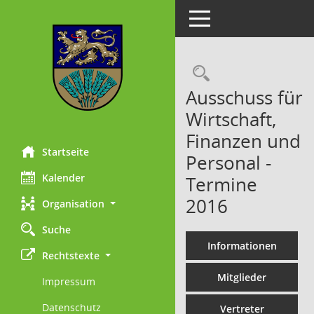
Toggle navigation
Rechercheau
Ausschuss für
Wirtschaft,
Finanzen und
Startseite
Personal -
Kalender
Termine
2016
Organisation
Suche
Informationen
Rechtstexte
Mitglieder
Impressum
Datenschutz
Vertreter