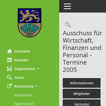
Toggle navigation
Rechercheau
Ausschuss für
Wirtschaft,
Finanzen und
Startseite
Personal -
Kalender
Termine
2005
Organisation
Suche
Informationen
Rechtstexte
Mitglieder
Impressum
Datenschutz
Vertreter