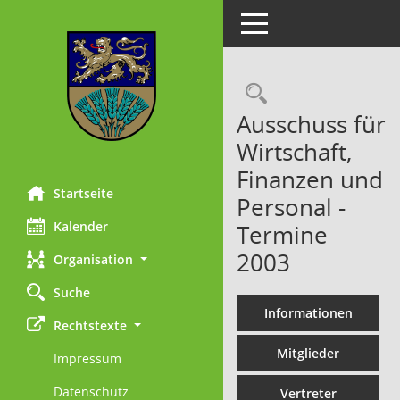
Toggle navigation
Rechercheau
Ausschuss für
Wirtschaft,
Finanzen und
Startseite
Personal -
Kalender
Termine
2003
Organisation
Suche
Informationen
Rechtstexte
Mitglieder
Impressum
Datenschutz
Vertreter