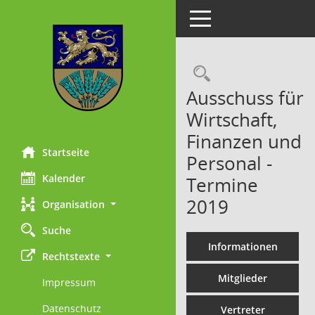
Toggle navigation
Rechercheau
Ausschuss für
Wirtschaft,
Finanzen und
Startseite
Personal -
Kalender
Termine
2019
Organisation
Suche
Informationen
Rechtstexte
Mitglieder
Impressum
Datenschutz
Vertreter