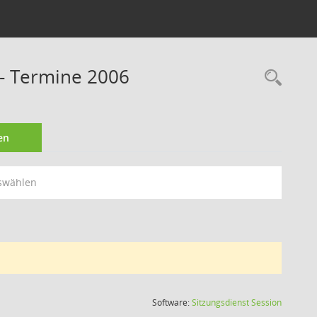
 - Termine 2006
Rec
en
swählen
(Wird in
Software:
Sitzungsdienst
Session