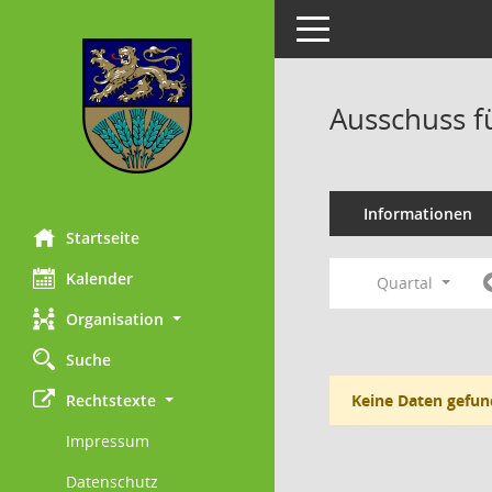
Toggle navigation
Ausschuss f
Informationen
Startseite
Kalender
Quartal
Organisation
Suche
Rechtstexte
Keine Daten gefun
Impressum
Datenschutz