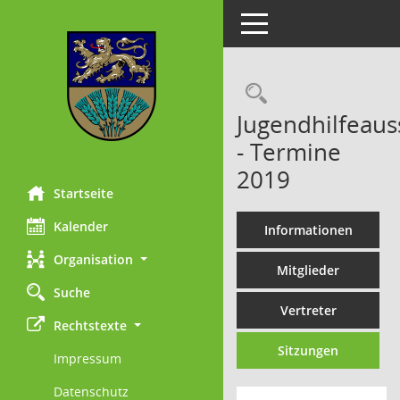
Toggle navigation
Rechercheau
Jugendhilfeaus
- Termine
2019
Startseite
Kalender
Informationen
Organisation
Mitglieder
Suche
Vertreter
Rechtstexte
Sitzungen
Impressum
Datenschutz