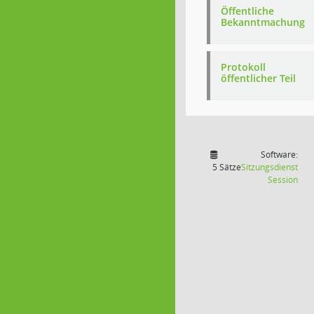
Öffentliche
Bekanntmachung
Protokoll
öffentlicher Teil
Software:
5 Sätze
Sitzungsdienst
(Wir
Session