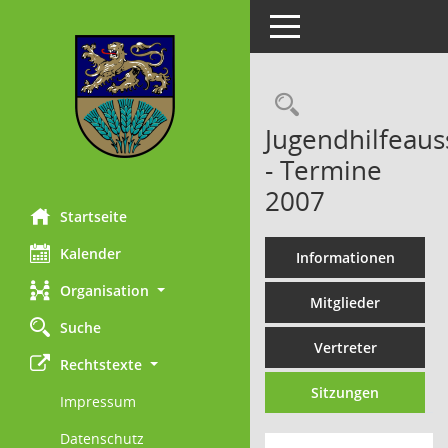
Toggle navigation
Rechercheau
Jugendhilfeaus
- Termine
2007
Startseite
Kalender
Informationen
Organisation
Mitglieder
Suche
Vertreter
Rechtstexte
Sitzungen
Impressum
Datenschutz