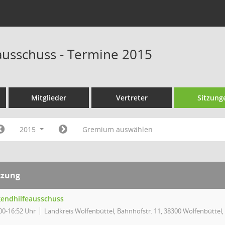
ausschuss - Termine 2015
Mitglieder
Vertreter
Sitzung
2015
Gremium auswählen
tzung
gendhilfeausschuss
00-16:52 Uhr
Landkreis Wolfenbüttel, Bahnhofstr. 11, 38300 Wolfenbüttel,