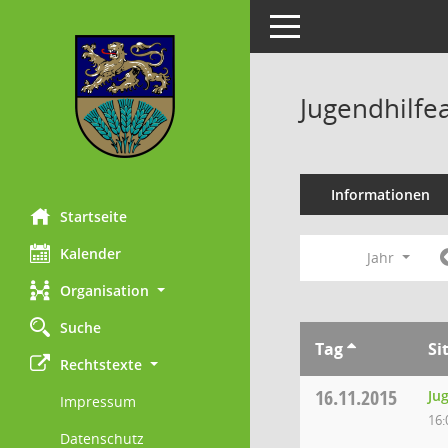
Toggle navigation
Jugendhilfe
Informationen
Startseite
Kalender
Jahr
Organisation
Suche
Tag
Si
Rechtstexte
16.11.2015
Ju
Impressum
16:
Datenschutz