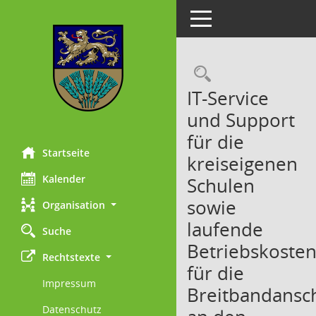
Toggle navigation
Rechercheau
IT-Service
und Support
für die
Startseite
kreiseigenen
Kalender
Schulen
sowie
Organisation
laufende
Suche
Betriebskoste
Rechtstexte
für die
Impressum
Breitbandansc
Datenschutz