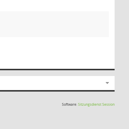
(Wird in
Software:
Sitzungsdienst
Session