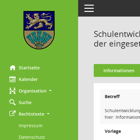
Toggle navigation
Schulentwic
der eingese
Startseite
Informationen
Kalender
Organisation
Betreff
Suche
Schulentwicklun
Rechtstexte
hier: Informatio
Impressum
Vorlage
Datenschutz