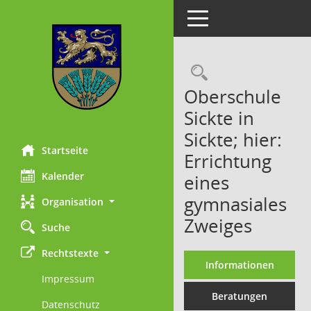
Toggle navigation
Rechercheau
Oberschule
Sickte in
Sickte; hier:
Startseite
Errichtung
Kalender
eines
gymnasiales
Organisation
Zweiges
Suche
Rechtstexte
Informationen
Impressum
Beratungen
Datenschutz