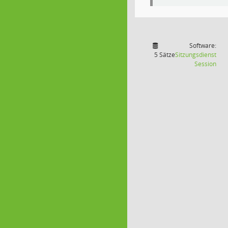
Software:
5 Sätze
Sitzungsdienst
(Wir
Session