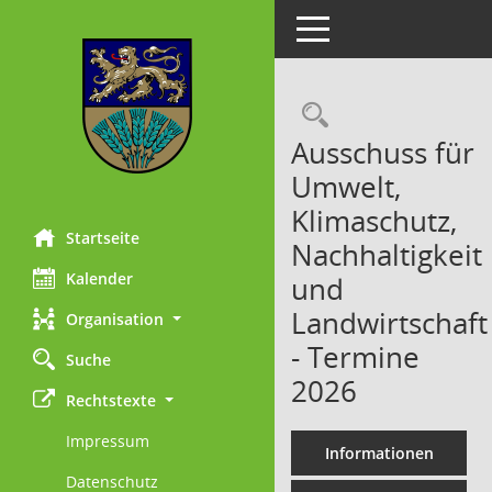
Toggle navigation
Rechercheau
Ausschuss für
Umwelt,
Klimaschutz,
Startseite
Nachhaltigkeit
Kalender
und
Landwirtschaft
Organisation
- Termine
Suche
2026
Rechtstexte
Impressum
Informationen
Datenschutz