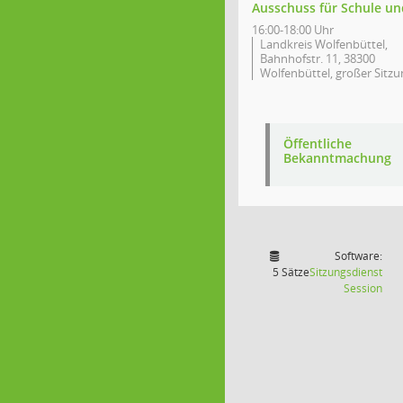
Ausschuss für Schule un
16:00-18:00 Uhr
Landkreis Wolfenbüttel,
Bahnhofstr. 11, 38300
Wolfenbüttel, großer Sitzu
Öffentliche
Bekanntmachung
Software:
5 Sätze
Sitzungsdienst
(Wir
Session