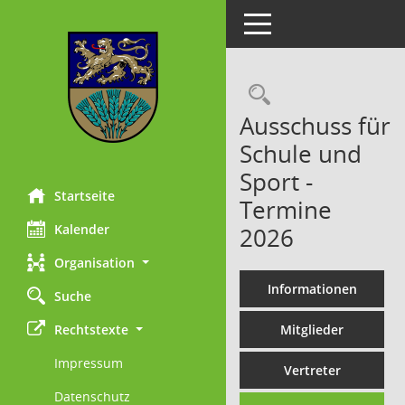
Toggle navigation
Rechercheau
Ausschuss für
Schule und
Sport -
Startseite
Termine
Kalender
2026
Organisation
Informationen
Suche
Rechtstexte
Mitglieder
Impressum
Vertreter
Datenschutz