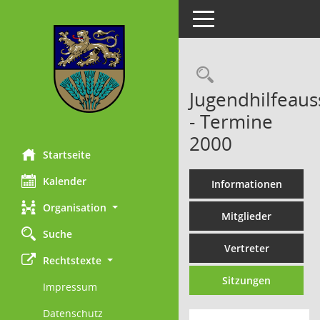
Toggle navigation
Rechercheau
Jugendhilfeaus
- Termine
2000
Startseite
Kalender
Informationen
Organisation
Mitglieder
Suche
Vertreter
Rechtstexte
Sitzungen
Impressum
Datenschutz