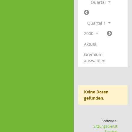
Quartal
Quartal 1
2000
Aktuell
Gremium
auswählen
Keine Daten
gefunden.
Software:
Sitzungsdienst
(Wird in
Session