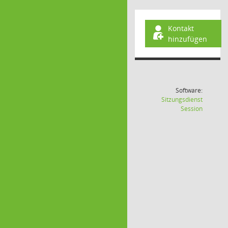
Kontakt
hinzufügen
Software:
Sitzungsdienst
(Wird in
Session