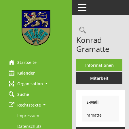
Toggle navigation
Rechercheau
Konrad
Gramatte
Startseite
Informationen
Kalender
Mitarbeit
Organisation
Suche
E-Mail
Rechtstexte
ettamar
Impressum
Datenschutz