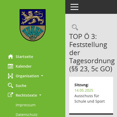
Toggle navigation
Rechercheau
TOP Ö 3:
Feststellung
der
Startseite
Tagesordnung
Kalender
(§§ 23, 5c GO)
Organisation
Sitzung:
Suche
14.05.2025
Rechtstexte
Ausschuss für
Schule und Sport
Impressum
Datenschutz