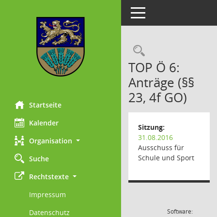
Toggle navigation
Rechercheau
TOP Ö 6:
Anträge (§§
23, 4f GO)
Startseite
Kalender
Sitzung:
31.08.2016
Organisation
Ausschuss für
Schule und Sport
Suche
Rechtstexte
Impressum
Software:
Datenschutz