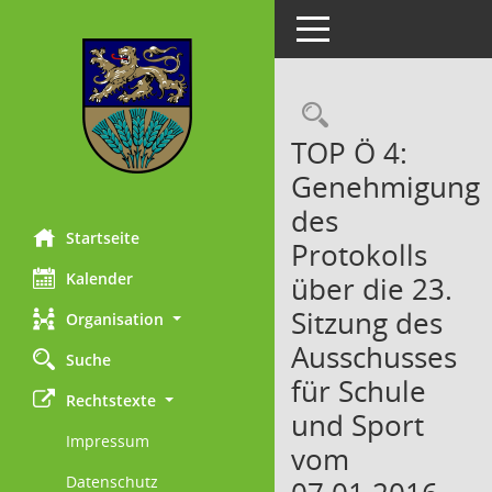
Toggle navigation
Rechercheau
TOP Ö 4:
Genehmigung
des
Startseite
Protokolls
Kalender
über die 23.
Sitzung des
Organisation
Ausschusses
Suche
für Schule
Rechtstexte
und Sport
Impressum
vom
Datenschutz