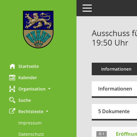
Toggle navigation
Ausschuss fü
19:50 Uhr
Startseite
Informationen
Kalender
Informationen
Organisation
Suche
5 Dokumente
Rechtstexte
Impressum
Eröffnun
Datenschutz
Ö 1