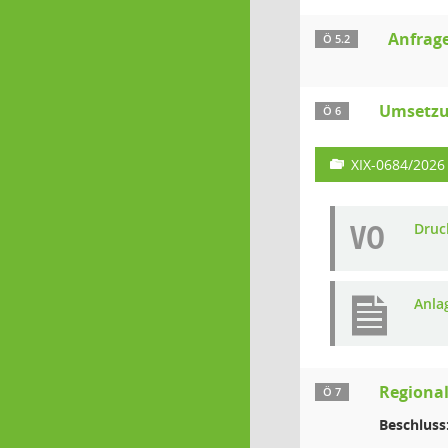
Anfrage
Ö 5.2
Umsetzun
Ö 6
XIX-0684/2026
VO
Druc
Anla
Regional
Ö 7
Beschluss