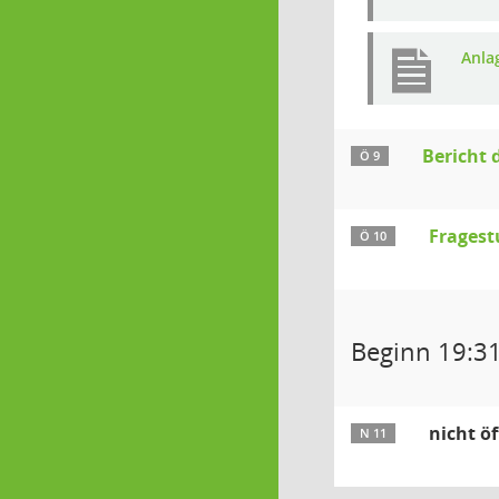
Anla
Bericht 
Ö 9
Fragest
Ö 10
Beginn 19:3
nicht öf
N 11