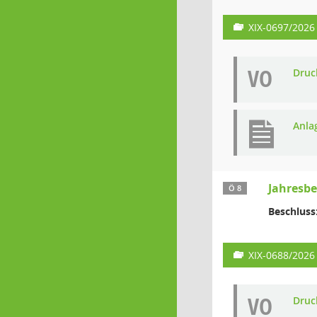
XIX-0697/2026
VO
Druc
Anla
Jahresbe
Ö 8
Beschluss
XIX-0688/2026
VO
Druc