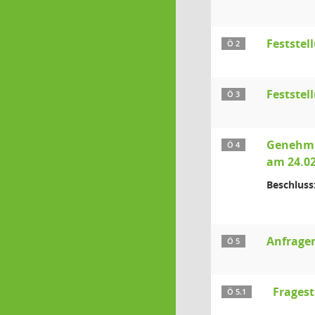
Feststel
Ö 2
Feststel
Ö 3
Genehmig
Ö 4
am 24.02
Beschluss
Anfragen
Ö 5
Fragest
Ö 5.1