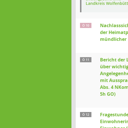
Landkreis Wolfenbütt
Nachlasssic
Ö 10
der Heimatpf
mündlicher 
Bericht der
Ö 11
über wichti
Angelegenhe
mit Ausspra
Abs. 4 NKom
5h GO)
Fragestunde
Ö 12
Einwohneri