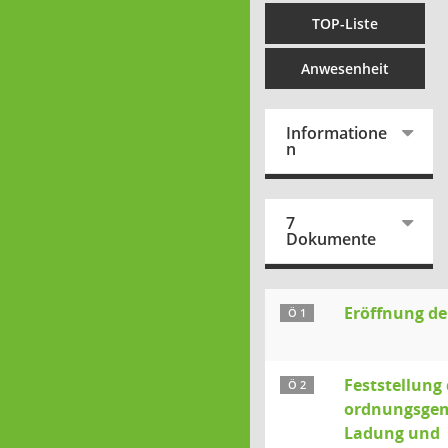
TOP-Liste
Anwesenheit
Informatione
n
7
Dokumente
Eröffnung de
Ö 1
Feststellung 
Ö 2
ordnungsge
Ladung und