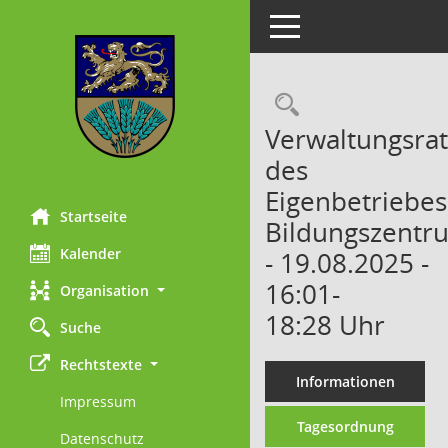
Toggle navigation
Rechercheau
Verwaltungsrat
des
Eigenbetriebes
Startseite
Bildungszentr
Kalender
- 19.08.2025 -
16:01-
Organisation
18:28 Uhr
Suche
Rechtstexte
Informationen
Impressum
Tagesordnung
Datenschutz