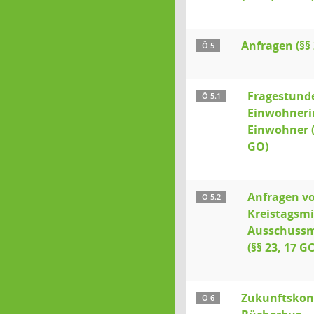
Anfragen (§§ 
Ö 5
Fragestunde
Ö 5.1
Einwohneri
Einwohner (
GO)
Anfragen v
Ö 5.2
Kreistagsmi
Ausschussm
(§§ 23, 17 G
Zukunftskon
Ö 6