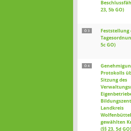
Beschlussfähi
23, 5b GO)
Feststellung 
Ö 3
Tagesordnung
5c GO)
Genehmigun
Ö 4
Protokolls üb
Sitzung des
Verwaltungsr
Eigenbetrieb
Bildungszen
Landkreis
Wolfenbüttel
gewählten Kr
(§§ 23, 5d GO