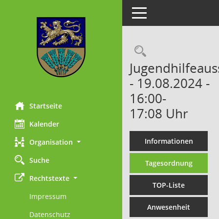
Toggle navigation
Rechercheau
Jugendhilfeaus
- 19.08.2024 -
16:00-
Startseite
17:08 Uhr
Kalender
Informationen
Organisation
Suche
Tagesordnung
Rechtstexte
TOP-Liste
Impressum
Anwesenheit
Datenschutz