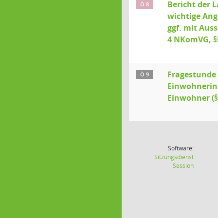
Bericht der 
Ö 8
wichtige Ang
ggf. mit Auss
4 NKomVG, §§
Fragestunde 
Ö 9
Einwohnerin
Einwohner (§§
Software:
Sitzungsdienst
(Wird in
Session