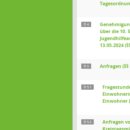
Tagesordnung
Genehmigung
Ö 4
über die 10. 
Jugendhilfe
13.05.2024 (§
Anfragen (§§ 
Ö 5
Fragestunde
Ö 5.1
Einwohneri
Einwohner (
Anfragen v
Ö 5.2
Kreistagsmi