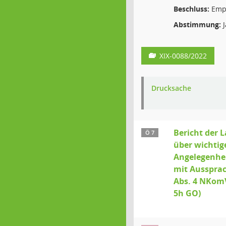
Beschluss:
Emp
Abstimmung:
J
XIX-0088/2022
Drucksache
Bericht der 
Ö 7
über wichtig
Angelegenhei
mit Aussprac
Abs. 4 NKomV
5h GO)