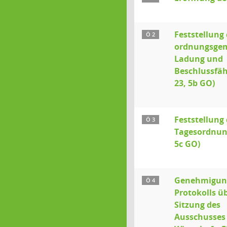
Feststellung 
Ö 2
ordnungsge
Ladung und
Beschlussfähi
23, 5b GO)
Feststellung 
Ö 3
Tagesordnung
5c GO)
Genehmigun
Ö 4
Protokolls üb
Sitzung des
Ausschusses 