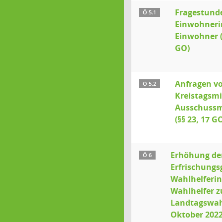
Fragestunde
Ö 5.1
Einwohneri
Einwohner (
GO)
Anfragen v
Ö 5.2
Kreistagsmi
Ausschussm
(§§ 23, 17 G
Erhöhung de
Ö 6
Erfrischungs
Wahlhelferi
Wahlhelfer z
Landtagswah
Oktober 202