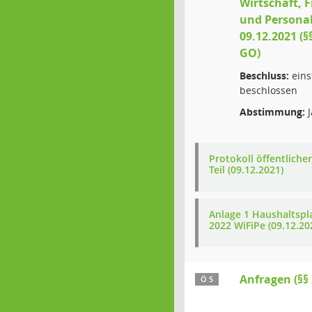
Wirtschaft, 
und Persona
09.12.2021 (§
GO)
Beschluss:
eins
beschlossen
Abstimmung:
J
Protokoll öffentlicher
Teil (09.12.2021)
Anlage 1 Haushaltspl
2022 WiFiPe (09.12.20
Anfragen (§§ 
Ö 5