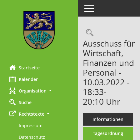
Toggle navigation
Rechercheau
Ausschuss für
Wirtschaft,
Finanzen und
Startseite
Personal -
Kalender
10.03.2022 -
18:33-
Organisation
20:10 Uhr
Suche
Rechtstexte
Informationen
Impressum
Tagesordnung
Datenschutz