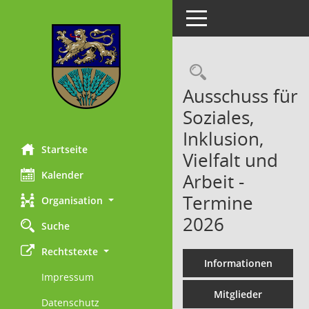
Toggle navigation
Rechercheau
Ausschuss für
Soziales,
Inklusion,
Startseite
Vielfalt und
Kalender
Arbeit -
Termine
Organisation
2026
Suche
Rechtstexte
Informationen
Impressum
Mitglieder
Datenschutz