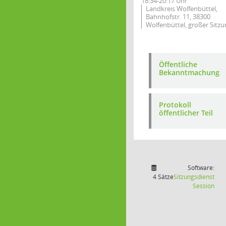
18:34-20:17 Uhr
Landkreis Wolfenbüttel,
Bahnhofstr. 11, 38300
Wolfenbüttel, großer Sitzu
Öffentliche
Bekanntmachung
Protokoll
öffentlicher Teil
Software:
4 Sätze
Sitzungsdienst
(Wir
Session