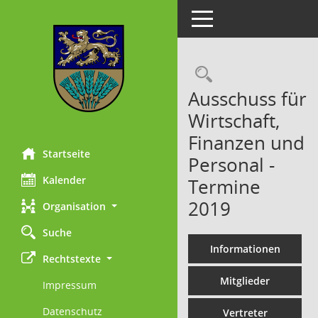
Toggle navigation
Rechercheau
Ausschuss für
Wirtschaft,
Finanzen und
Startseite
Personal -
Kalender
Termine
2019
Organisation
Suche
Informationen
Rechtstexte
Mitglieder
Impressum
Datenschutz
Vertreter