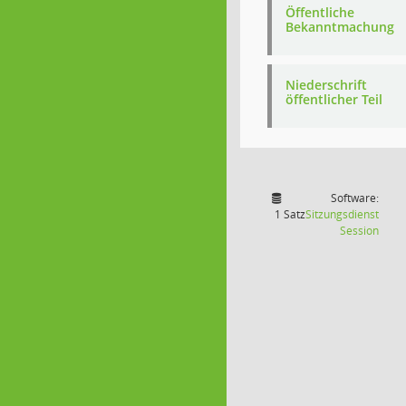
Öffentliche
Bekanntmachung
Niederschrift
öffentlicher Teil
Software:
1 Satz
Sitzungsdienst
(Wird
Session