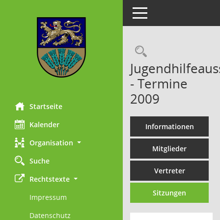
Toggle navigation
Rechercheau
Jugendhilfeaus
- Termine
2009
Startseite
Kalender
Informationen
Organisation
Mitglieder
Suche
Vertreter
Rechtstexte
Sitzungen
Impressum
Datenschutz