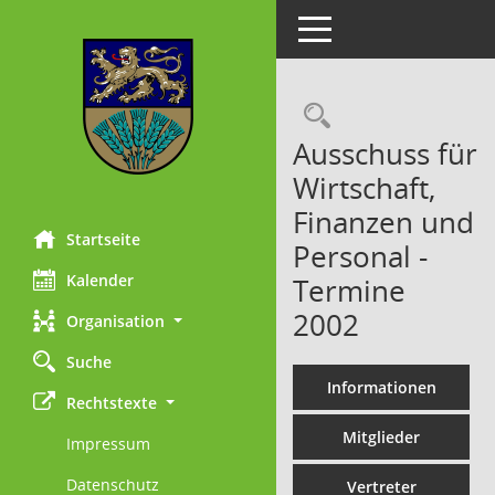
Toggle navigation
Rechercheau
Ausschuss für
Wirtschaft,
Finanzen und
Startseite
Personal -
Kalender
Termine
2002
Organisation
Suche
Informationen
Rechtstexte
Mitglieder
Impressum
Datenschutz
Vertreter