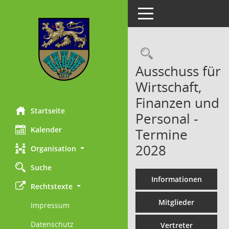
Toggle navigation
Rechercheau
Ausschuss für
Wirtschaft,
Finanzen und
Startseite
Personal -
Kalender
Termine
2028
Organisation
Suche
Informationen
Rechtstexte
Mitglieder
Impressum
Datenschutz
Vertreter