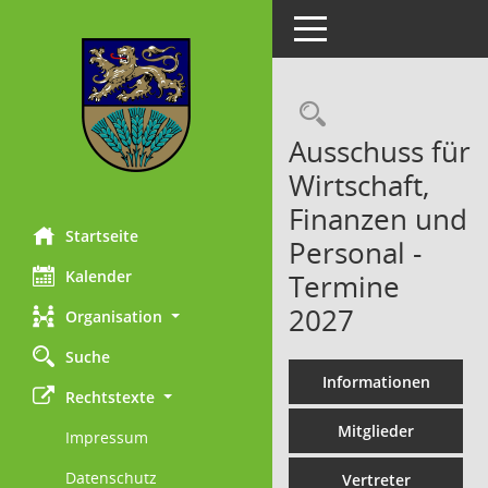
Toggle navigation
Rechercheau
Ausschuss für
Wirtschaft,
Finanzen und
Startseite
Personal -
Kalender
Termine
2027
Organisation
Suche
Informationen
Rechtstexte
Mitglieder
Impressum
Datenschutz
Vertreter