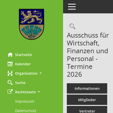
Toggle navigation
Rechercheau
Ausschuss für
Wirtschaft,
Finanzen und
Startseite
Personal -
Kalender
Termine
2026
Organisation
Suche
Informationen
Rechtstexte
Mitglieder
Impressum
Datenschutz
Vertreter