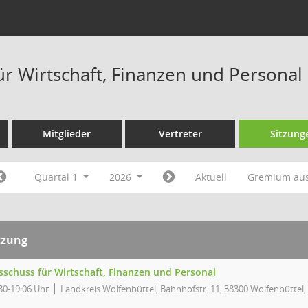
ür Wirtschaft, Finanzen und Personal
Mitglieder
Vertreter
Sitzung
Quartal 1
2026
Aktuell
Gremium au
tzung
sschuss für Wirtschaft, Finanzen und Personal
30-19:06 Uhr
Landkreis Wolfenbüttel, Bahnhofstr. 11, 38300 Wolfenbüttel,