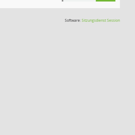
(Wird in
Software:
Sitzungsdienst
Session