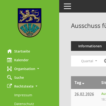
Toggle navigation
Ausschuss f
Informationen
Startseite
Kalender
Quartal
Organisation
Suche
Tag
Si
Rechtstexte
26.02.2026
Au
Impressum
18:
Datenschutz