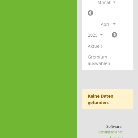
Monat
April
2025
Aktuell
Gremium
auswählen
Keine Daten
gefunden.
Software:
Sitzungsdienst
(Wird in
Session