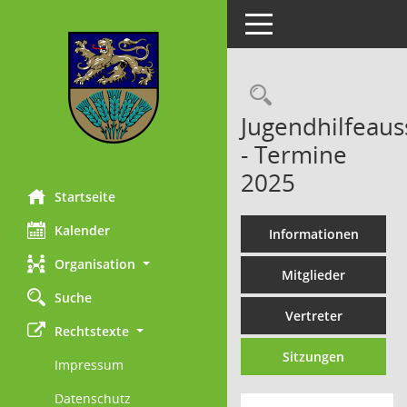
Toggle navigation
Rechercheau
Jugendhilfeaus
- Termine
2025
Startseite
Kalender
Informationen
Organisation
Mitglieder
Suche
Vertreter
Rechtstexte
Sitzungen
Impressum
Datenschutz